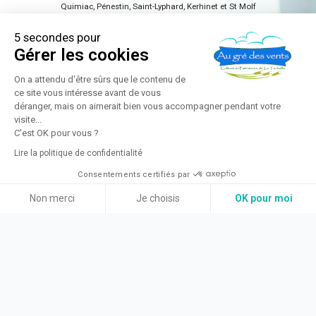
Quimiac, Pénestin, Saint-Lyphard, Kerhinet et St Molf
ou par
Téléphone : 02 40 24 34 44
5 secondes pour
Gérer les cookies
On a attendu d'être sûrs que le contenu de
ce site vous intéresse avant de vous
déranger, mais on aimerait bien vous accompagner pendant votre
visite...
C'est OK pour vous ?
Lire la politique de confidentialité
Consentements certifiés par
Non merci
Je choisis
OK pour moi
Mentions Légales
Axeptio consent
Plateforme de Gestion du Consentement : Personnalisez vos Option
Conditions Générales d'Utilisation
Politique de confidentialité
Notre plateforme vous permet d'adapter et de gérer vos paramètres d
Réalisations : Wiklog