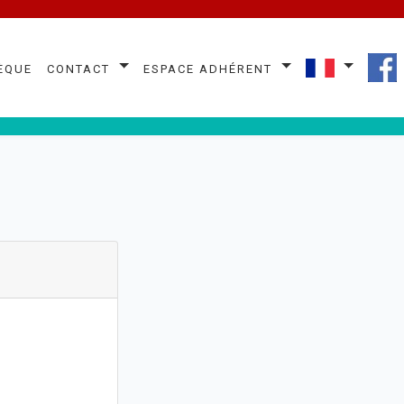
èque
Contact
Espace Adhérent